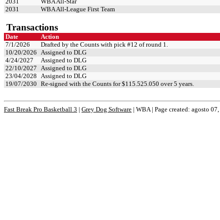
2031
WBA All-Star
2031
WBA All-League First Team
Transactions
Date
Action
7/1/2026
Drafted by the Counts with pick #12 of round 1.
10/20/2026
Assigned to DLG
4/24/2027
Assigned to DLG
22/10/2027
Assigned to DLG
23/04/2028
Assigned to DLG
19/07/2030
Re-signed with the Counts for $115.525.050 over 5 years.
Fast Break Pro Basketball 3
|
Grey Dog Software
|
WBA | Page created: agosto 07