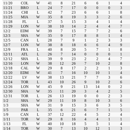
11/20
COL
W
41
8
21
6
6
1
4
11/21
BRO
L
24
7
17
0
0
0
3
11/24
CHI
L
42
7
23
6
6
1
8
11/25
MIA
W
35
8
19
3
3
2
6
11/28
FL
L
37
5
15
3
4
1
4
11/29
LON
W
38
10
14
2
4
4
7
12/2
EDM
W
39
7
15
7
7
2
6
12/3
SHA
W
35
9
17
8
8
1
4
12/5
CAN
L
28
7
9
1
2
3
3
12/7
LON
W
38
8
18
6
6
4
9
12/9
FRA
L
40
8
20
5
7
1
8
12/11
ATL
L
26
7
14
0
0
0
1
12/12
SHA
L
39
9
23
2
2
4
7
12/16
LON
W
38
12
26
7
10
2
8
12/18
CAL
W
29
8
17
2
2
1
3
12/20
EDM
W
41
7
16
10
10
1
4
12/22
LV
W
38
13
21
7
7
3
6
12/24
TOR
L
43
10
26
9
10
2
6
12/26
LON
W
45
9
21
13
14
0
2
12/30
SHA
W
35
11
20
3
4
2
5
12/31
TOR
L
26
13
19
0
0
2
3
1/2
SHA
W
29
11
19
8
10
3
6
1/3
SHA
W
31
9
15
3
6
3
5
1/5
PAR
L
35
6
21
6
7
1
5
1/9
CAN
L
37
12
22
4
5
2
4
1/11
TOR
W
29
8
16
4
4
1
1
1/13
FL
W
40
10
18
5
5
1
4
1/14
TOR
W
30
7
13
10
12
1
3