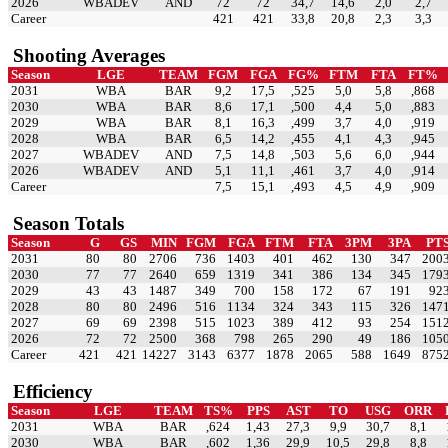
2026
WBADEV
AND
72
72
34,7
14,6
2,0
2,7
Career
421
421
33,8
20,8
2,3
3,3
Shooting Averages
Season
LGE
TEAM
FGM
FGA
FG%
FTM
FTA
FT%
2031
WBA
BAR
9,2
17,5
,525
5,0
5,8
,868
2030
WBA
BAR
8,6
17,1
,500
4,4
5,0
,883
2029
WBA
BAR
8,1
16,3
,499
3,7
4,0
,919
2028
WBA
BAR
6,5
14,2
,455
4,1
4,3
,945
2027
WBADEV
AND
7,5
14,8
,503
5,6
6,0
,944
2026
WBADEV
AND
5,1
11,1
,461
3,7
4,0
,914
Career
7,5
15,1
,493
4,5
4,9
,909
Season Totals
Season
G
GS
MIN
FGM
FGA
FTM
FTA
3PM
3PA
PT
2031
80
80
2706
736
1403
401
462
130
347
200
2030
77
77
2640
659
1319
341
386
134
345
179
2029
43
43
1487
349
700
158
172
67
191
92
2028
80
80
2496
516
1134
324
343
115
326
147
2027
69
69
2398
515
1023
389
412
93
254
151
2026
72
72
2500
368
798
265
290
49
186
105
Career
421
421
14227
3143
6377
1878
2065
588
1649
875
Efficiency
Season
LGE
TEAM
TS%
PPS
AST
TO
USG
ORR
2031
WBA
BAR
,624
1,43
27,3
9,9
30,7
8,1
2030
WBA
BAR
,602
1,36
29,9
10,5
29,8
8,8