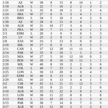
1/18
AZ
W
38
9
15
8
10
1
2
1/19
ALB
L
22
7
10
2
2
3
3
1/21
CAN
L
35
9
18
2
2
3
4
1/24
SHA
W
27
6
9
3
4
1
1
1/25
BRO
L
34
5
18
3
4
2
6
1/29
AZ
W
28
6
15
6
6
2
3
1/30
ALB
W
31
10
17
3
4
1
1
2/2
FRA
W
30
7
11
4
4
1
3
2/3
EDM
L
20
3
6
5
6
1
3
2/5
LV
W
25
2
8
1
2
0
2
2/8
EAS
W
33
5
13
0
0
0
2
2/10
MIL
W
27
6
8
5
6
2
3
2/11
CAN
L
37
12
29
11
11
1
5
2/14
PAR
W
33
9
16
1
1
2
6
2/15
MIA
W
27
5
10
12
16
0
2
2/19
BOS
W
38
8
16
10
11
1
1
2/20
MIL
W
40
8
19
2
2
3
6
2/22
COL
L
40
7
23
5
6
0
8
2/25
LON
L
36
13
20
0
0
4
7
2/27
EDM
W
40
6
13
6
6
1
2
2/29
ATL
W
23
6
13
3
4
1
3
3/2
CHI
W
45
11
21
11
12
3
7
3/6
PAR
L
35
8
21
2
2
1
6
3/10
ALB
W
35
15
22
0
0
2
4
3/11
LON
W
38
11
22
8
8
1
8
3/13
PAR
L
33
10
20
2
2
2
4
3/15
PAR
W
38
7
14
6
7
2
5
3/17
ALB
W
23
12
18
2
3
2
4