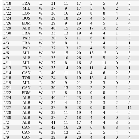
3/18
FRA
L
31
11
17
5
5
3
5
3/21
MIL
W
37
9
17
5
6
2
5
3/22
LON
W
36
16
23
8
8
4
5
3/24
BOS
W
29
18
25
4
5
3
5
3/26
EDM
W
29
9
19
4
5
1
4
3/29
ALB
W
40
15
25
17
18
2
5
3/30
FRA
W
35
13
19
4
4
1
3
4/1
PAR
L
30
5
11
6
6
1
3
4/3
FRA
W
26
8
11
3
4
1
1
4/5
PAR
L
37
13
17
4
5
2
2
4/6
MIL
W
36
15
20
15
15
3
5
4/9
ALB
L
35
10
26
5
5
2
8
4/11
MIL
W
37
8
16
8
11
0
3
4/13
FRA
W
35
14
20
11
14
0
1
4/14
CAN
L
40
11
18
4
6
2
5
4/18
TOR
W
24
8
10
13
14
1
3
4/19
MIL
L
39
9
21
3
3
0
5
4/21
CAN
L
39
13
22
2
2
1
4
4/22
EDM
W
12
8
10
0
0
1
2
4/24
ALB
L
40
11
23
4
4
1
5
4/25
ALB
W
24
4
12
2
3
2
5
4/27
ALB
L
37
9
28
0
0
1
11
4/28
ALB
W
32
11
19
4
4
4
5
4/30
ALB
W
37
7
18
4
4
0
2
5/2
ALB
W
41
11
17
4
4
3
3
5/6
CAN
L
42
16
26
6
6
3
8
5/7
CAN
W
38
13
21
5
5
4
7
5/9
CAN
L
39
9
20
4
4
0
4