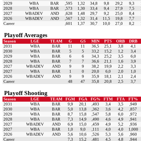
2029
WBA
BAR
,595
1,32
34,8
9,8
29,2
9,3
2028
WBA
BAR
,573
1,30
33,4
9,4
27,9
7,5
2027
WBADEV
AND
,628
1,48
29,7
9,2
25,0
8,4
2026
WBADEV
AND
,567
1,32
31,4
11,5
19,8
7,7
Career
,601
1,37
30,7
10,0
27,0
8,2
Playoff Averages
Season
LGE
TEAM
G
GS
MIN
PTS
ORB
DRB
2031
WBA
BAR
11
11
36,5
25,1
3,8
4,1
2030
WBA
BAR
5
5
33,2
15,2
1,2
3,4
2029
WBA
BAR
6
6
34,3
25,2
3,5
6,0
2028
WBA
BAR
7
7
36,6
21,1
1,6
3,9
2027
WBADEV
AND
9
9
38,2
19,9
2,2
3,3
2027
WBA
BAR
1
0
20,0
6,0
2,0
1,0
2026
WBADEV
AND
9
9
35,9
18,1
2,1
2,4
Career
48
47
35,8
20,8
2,5
3,7
Playoff Shooting
Season
LGE
TEAM
FGM
FGA
FG%
FTM
FTA
FT%
2031
WBA
BAR
9,9
20,1
,493
3,4
3,5
,949
2030
WBA
BAR
5,0
13,8
,362
3,6
4,2
,857
2029
WBA
BAR
8,7
15,8
,547
5,8
6,0
,972
2028
WBA
BAR
7,3
14,9
,490
4,6
4,9
,941
2027
WBADEV
AND
6,9
15,0
,459
4,9
5,2
,936
2027
WBA
BAR
1,0
9,0
,111
4,0
4,0
1,000
2026
WBADEV
AND
5,6
10,6
,526
5,3
5,6
,960
Career
7,3
15,2
,481
4,5
4,8
,944