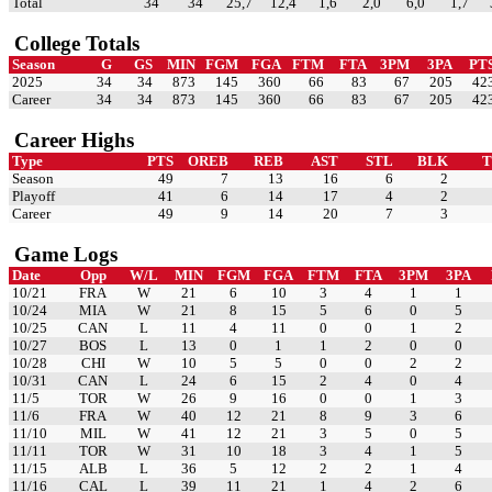
Total
34
34
25,7
12,4
1,6
2,0
6,0
1,7
College Totals
Season
G
GS
MIN
FGM
FGA
FTM
FTA
3PM
3PA
PT
2025
34
34
873
145
360
66
83
67
205
42
Career
34
34
873
145
360
66
83
67
205
42
Career Highs
Type
PTS
OREB
REB
AST
STL
BLK
Season
49
7
13
16
6
2
Playoff
41
6
14
17
4
2
Career
49
9
14
20
7
3
Game Logs
Date
Opp
W/L
MIN
FGM
FGA
FTM
FTA
3PM
3PA
10/21
FRA
W
21
6
10
3
4
1
1
10/24
MIA
W
21
8
15
5
6
0
5
10/25
CAN
L
11
4
11
0
0
1
2
10/27
BOS
L
13
0
1
1
2
0
0
10/28
CHI
W
10
5
5
0
0
2
2
10/31
CAN
L
24
6
15
2
4
0
4
11/5
TOR
W
26
9
16
0
0
1
3
11/6
FRA
W
40
12
21
8
9
3
6
11/10
MIL
W
41
12
21
3
5
0
5
11/11
TOR
W
31
10
18
3
4
1
5
11/15
ALB
L
36
5
12
2
2
1
4
11/16
CAL
L
39
11
21
1
4
2
6