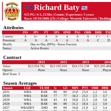
Richard Baty
#25 PG | 6-3, 213lbs | Counts | Experience: 5 years
Born: 10/16/2006 (25) | College: Westside University | Reddin
Attributes
INS
JPS
FT
3PS
HND
PAS
ORB
DRB
PS
Current:
A
A+
A
A-
A
A
A
C+
C-
Potential:
A
A
A
A
A
A
A
C
D
Health:
Day-to-Day (89%) - Stress Fracture
Status:
Active Roster
Contract
2031
2032
2033
203
Value:
$22.054.782
$23.105.010
$24.155.238
$25.205.46
Option:
None
None
None
Playe
Bird Years: 5
Season Averages
Season
LGE
TEAM
G
GS
MIN
PTS
ORB
DRB
2031
WBA
BAR
80
80
33,8
25,0
2,2
3,6
2030
WBA
BAR
77
77
34,3
23,3
2,5
3,7
2029
WBA
BAR
43
43
34,6
21,5
2,8
3,8
2028
WBA
BAR
80
80
31,2
18,4
2,1
3,0
2027
WBADEV
AND
69
69
34,8
21,9
2,2
3,4