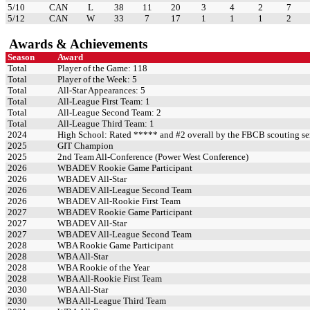
5/10
CAN
L
38
11
20
3
4
2
7
5/12
CAN
W
33
7
17
1
1
1
2
Awards & Achievements
Season
Award
Total
Player of the Game: 118
Total
Player of the Week: 5
Total
All-Star Appearances: 5
Total
All-League First Team: 1
Total
All-League Second Team: 2
Total
All-League Third Team: 1
2024
High School: Rated ***** and #2 overall by the FBCB scouting se
2025
GIT Champion
2025
2nd Team All-Conference (Power West Conference)
2026
WBADEV Rookie Game Participant
2026
WBADEV All-Star
2026
WBADEV All-League Second Team
2026
WBADEV All-Rookie First Team
2027
WBADEV Rookie Game Participant
2027
WBADEV All-Star
2027
WBADEV All-League Second Team
2028
WBA Rookie Game Participant
2028
WBA All-Star
2028
WBA Rookie of the Year
2028
WBA All-Rookie First Team
2030
WBA All-Star
2030
WBA All-League Third Team