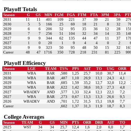
Playoff Totals
Season
G
GS
MIN
FGM
FGA
FTM
FTA
3PM
3PA
PT
2031
11
11
401
109
221
37
39
21
59
27
2030
5
5
166
25
69
18
21
8
32
7
2029
6
6
206
52
95
35
36
12
28
15
2028
7
7
256
51
104
32
34
14
35
14
2027
9
9
344
62
135
44
47
11
37
17
2027
1
0
20
1
9
4
4
0
2
2026
9
9
323
50
95
48
50
15
32
16
Career
48
47
1716
350
728
218
231
81
225
99
Playoff Efficiency
Season
LGE
TEAM
TS%
PPS
AST
TO
USG
ORR
2031
WBA
BAR
,580
1,25
25,7
10,0
30,7
11,4
2030
WBA
BAR
,487
1,10
26,9
13,1
24,3
4,1
2029
WBA
BAR
,685
1,59
35,2
12,7
32,0
12,2
2028
WBA
BAR
,622
1,42
38,6
10,3
27,3
4,8
2027
WBADEV
AND
,577
1,33
32,4
12,1
22,1
7,2
2027
WBA
BAR
,273
0,67
13,3
13,3
26,6
9,5
2026
WBADEV
AND
,701
1,72
31,5
15,1
19,8
7,7
Career
,602
1,37
31,3
11,9
18,7
8,3
College Averages
Season
TEAM
G
GS
MIN
PTS
ORB
DRB
AST
TO
2025
WST
34
34
25,7
12,4
1,6
2,0
6,0
1,7