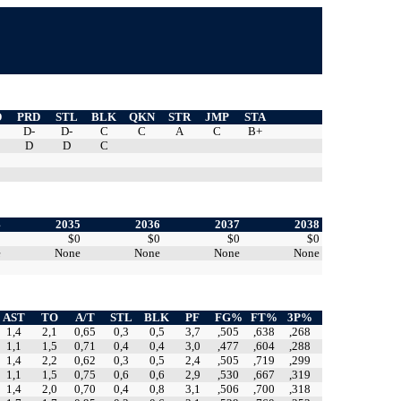
D
PRD
STL
BLK
QKN
STR
JMP
STA
D-
D-
C
C
A
C
B+
D
D
C
4
2035
2036
2037
2038
0
$0
$0
$0
$0
e
None
None
None
None
AST
TO
A/T
STL
BLK
PF
FG%
FT%
3P%
1,4
2,1
0,65
0,3
0,5
3,7
,505
,638
,268
1,1
1,5
0,71
0,4
0,4
3,0
,477
,604
,288
1,4
2,2
0,62
0,3
0,5
2,4
,505
,719
,299
1,1
1,5
0,75
0,6
0,6
2,9
,530
,667
,319
1,4
2,0
0,70
0,4
0,8
3,1
,506
,700
,318