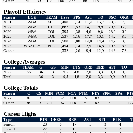
Career
41
30
1148
180
364
86
115
12
44
45
Playoff Efficiency
Season
LGE
TEAM
TS%
PPS
AST
TO
USG
ORR
2031
WBA
MIL
,490
1,14
11,4
15,7
20,6
7,3
2027
WBA
CHI
,667
1,53
14,1
9,9
20,6
12,9
2026
WBA
COL
,595
1,38
4,6
9,8
23,9
6,9
2025
WBA
COL
,537
1,16
17,7
16,1
14,2
8,0
2024
WBA
COL
,500
1,08
14,9
14,9
14,9
3,3
2023
WBADEV
PUE
,494
1,14
2,9
14,6
10,6
8,8
Career
,552
1,26
9,4
12,9
14,3
7,8
College Averages
Season
TEAM
G
GS
MIN
PTS
ORB
DRB
AST
TO
2022
LSS
36
3
19,5
4,8
2,0
3,3
0,9
0,6
Total
36
3
19,5
4,8
2,0
3,3
0,9
0,6
College Totals
Season
G
GS
MIN
FGM
FGA
FTM
FTA
3PM
3PA
PT
2022
36
3
701
54
118
59
82
5
11
17
Career
36
3
701
54
118
59
82
5
11
17
Career Highs
Type
PTS
OREB
REB
AST
STL
BLK
Season
28
6
17
5
3
4
Playoff
27
7
15
5
2
2