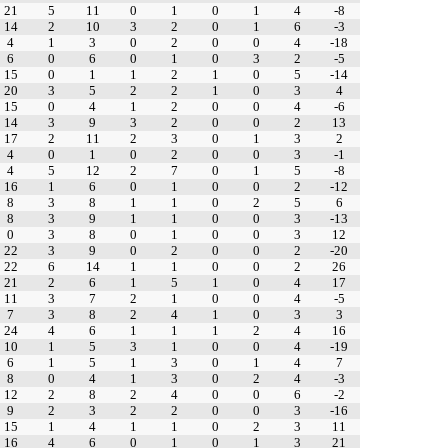
21
5
11
0
1
0
1
4
-8
14
2
10
3
2
0
1
6
-3
4
1
3
0
2
0
0
4
-18
6
0
6
0
1
0
3
2
-5
15
0
1
1
2
1
0
5
-14
20
3
5
2
2
1
0
3
4
15
0
4
1
2
0
0
4
-6
14
3
9
3
2
0
0
2
13
17
2
11
2
3
0
1
3
2
4
0
1
0
2
0
0
3
-1
4
5
12
2
7
0
1
5
-8
16
1
6
0
1
0
0
2
-12
8
3
8
1
1
0
2
5
6
8
3
9
1
1
0
0
3
-13
0
3
8
0
1
0
0
3
12
22
3
9
0
2
0
0
2
-20
22
6
14
1
1
0
0
2
26
21
2
6
1
5
1
0
4
17
11
3
7
2
1
0
0
4
-5
7
3
8
2
4
1
0
3
3
24
4
6
1
1
1
2
4
16
10
1
5
3
1
0
0
4
-19
6
1
5
1
3
0
1
4
7
8
0
4
1
3
0
2
4
-3
12
2
8
2
4
0
0
6
-2
9
2
3
2
2
0
0
3
-16
15
1
4
1
1
0
2
3
11
16
4
6
0
1
0
1
3
21