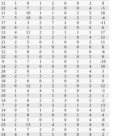
12
1
9
1
2
0
0
2
8
22
4
7
2
2
0
0
4
-5
11
3
10
1
1
0
2
5
16
7
5
10
0
2
0
2
3
-4
17
1
3
2
7
2
0
5
-11
10
0
1
3
1
0
0
6
6
13
4
11
2
2
1
1
1
17
24
0
3
2
2
1
0
4
12
21
2
5
0
1
0
0
2
11
14
3
3
3
0
0
0
6
8
12
3
8
0
5
0
1
6
-8
22
0
5
0
3
0
0
5
8
9
5
7
1
1
0
1
1
-19
14
2
6
0
0
0
0
4
10
28
2
8
1
2
0
1
4
3
20
2
7
2
1
2
0
6
3
18
2
6
0
2
0
0
3
0
25
6
12
1
2
3
0
3
12
10
1
4
4
3
2
0
4
-3
10
1
7
1
1
0
1
2
1
14
3
6
2
2
3
0
5
-2
7
2
8
3
3
2
1
2
13
14
0
5
1
2
0
0
4
12
11
2
8
3
0
0
1
4
4
14
2
5
0
1
0
0
4
-8
25
1
13
1
4
1
0
4
6
6
1
7
2
2
0
1
6
-4
14
4
9
5
1
0
0
4
2