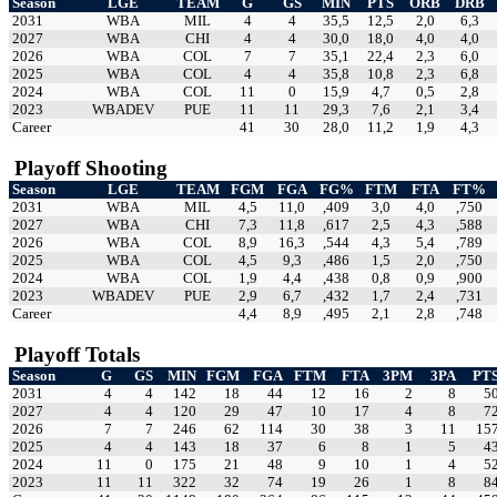
Season
LGE
TEAM
G
GS
MIN
PTS
ORB
DRB
2031
WBA
MIL
4
4
35,5
12,5
2,0
6,3
2027
WBA
CHI
4
4
30,0
18,0
4,0
4,0
2026
WBA
COL
7
7
35,1
22,4
2,3
6,0
2025
WBA
COL
4
4
35,8
10,8
2,3
6,8
2024
WBA
COL
11
0
15,9
4,7
0,5
2,8
2023
WBADEV
PUE
11
11
29,3
7,6
2,1
3,4
Career
41
30
28,0
11,2
1,9
4,3
Playoff Shooting
Season
LGE
TEAM
FGM
FGA
FG%
FTM
FTA
FT%
2031
WBA
MIL
4,5
11,0
,409
3,0
4,0
,750
2027
WBA
CHI
7,3
11,8
,617
2,5
4,3
,588
2026
WBA
COL
8,9
16,3
,544
4,3
5,4
,789
2025
WBA
COL
4,5
9,3
,486
1,5
2,0
,750
2024
WBA
COL
1,9
4,4
,438
0,8
0,9
,900
2023
WBADEV
PUE
2,9
6,7
,432
1,7
2,4
,731
Career
4,4
8,9
,495
2,1
2,8
,748
Playoff Totals
Season
G
GS
MIN
FGM
FGA
FTM
FTA
3PM
3PA
PT
2031
4
4
142
18
44
12
16
2
8
5
2027
4
4
120
29
47
10
17
4
8
7
2026
7
7
246
62
114
30
38
3
11
15
2025
4
4
143
18
37
6
8
1
5
4
2024
11
0
175
21
48
9
10
1
4
5
2023
11
11
322
32
74
19
26
1
8
8