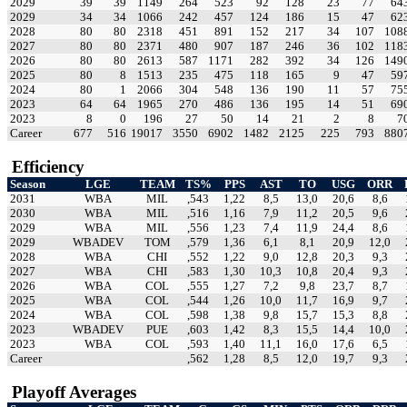
2029
39
39
1149
264
523
92
128
23
77
64
2029
34
34
1066
242
457
124
186
15
47
62
2028
80
80
2318
451
891
152
217
34
107
108
2027
80
80
2371
480
907
187
246
36
102
118
2026
80
80
2613
587
1171
282
392
34
126
149
2025
80
8
1513
235
475
118
165
9
47
59
2024
80
1
2066
304
548
136
190
11
57
75
2023
64
64
1965
270
486
136
195
14
51
69
2023
8
0
196
27
50
14
21
2
8
7
Career
677
516
19017
3550
6902
1482
2125
225
793
880
Efficiency
Season
LGE
TEAM
TS%
PPS
AST
TO
USG
ORR
2031
WBA
MIL
,543
1,22
8,5
13,0
20,6
8,6
2030
WBA
MIL
,516
1,16
7,9
11,2
20,5
9,6
2029
WBA
MIL
,556
1,23
7,4
11,9
24,4
8,6
2029
WBADEV
TOM
,579
1,36
6,1
8,1
20,9
12,0
2028
WBA
CHI
,552
1,22
9,0
12,8
20,3
9,3
2027
WBA
CHI
,583
1,30
10,3
10,8
20,4
9,3
2026
WBA
COL
,555
1,27
7,2
9,8
23,7
8,7
2025
WBA
COL
,544
1,26
10,0
11,7
16,9
9,7
2024
WBA
COL
,598
1,38
9,8
15,7
15,3
8,8
2023
WBADEV
PUE
,603
1,42
8,3
15,5
14,4
10,0
2023
WBA
COL
,593
1,40
11,1
16,0
17,6
6,5
Career
,562
1,28
8,5
12,0
19,7
9,3
Playoff Averages