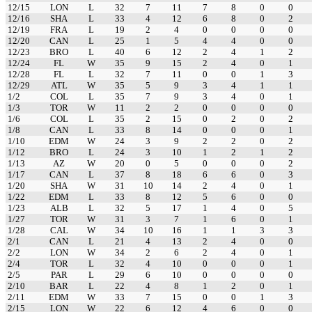
12/15
LON
L
32
7
11
7
8
0
0
12/16
SHA
L
33
4
12
6
8
0
2
12/19
FRA
L
19
2
4
0
0
0
0
12/20
CAN
L
25
1
5
4
4
0
0
12/23
BRO
L
40
6
12
2
4
1
2
12/24
FL
W
35
9
15
2
4
0
1
12/28
FL
L
32
7
11
0
0
1
3
12/29
ATL
W
35
5
9
3
4
1
1
1/2
COL
L
35
7
9
3
4
0
1
1/3
TOR
W
11
2
2
0
0
0
0
1/6
COL
L
35
2
15
0
2
0
2
1/8
CAN
L
33
8
14
0
0
0
1
1/10
EDM
W
24
3
9
2
2
0
2
1/12
BRO
L
24
3
10
1
2
1
2
1/13
AZ
W
20
0
5
0
0
0
2
1/17
CAN
L
37
8
18
6
6
0
3
1/20
SHA
W
31
10
14
2
4
0
1
1/22
EDM
L
33
8
12
5
6
0
0
1/23
ALB
L
32
5
17
1
4
0
5
1/27
TOR
W
31
3
7
1
6
0
1
1/28
CAL
W
34
10
16
1
1
3
3
2/1
CAN
L
21
4
13
2
4
0
0
2/2
LON
W
34
2
6
2
4
0
1
2/4
TOR
L
32
4
10
0
0
0
1
2/5
PAR
L
29
6
10
0
0
0
0
2/10
BAR
L
22
4
8
1
2
0
1
2/11
EDM
W
33
7
15
0
0
1
3
2/15
LON
W
22
6
12
4
6
0
0