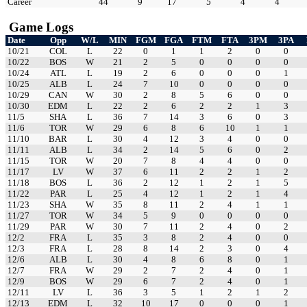
Career
44
9
17
5
4
4
Game Logs
Date
Opp
W/L
MIN
FGM
FGA
FTM
FTA
3PM
3PA
10/21
COL
L
22
0
1
1
2
0
0
10/22
BOS
W
21
2
5
0
0
0
0
10/24
ATL
L
19
2
6
0
0
0
1
10/25
ALB
L
24
7
10
0
0
0
0
10/29
CAN
W
30
2
8
5
6
0
0
10/30
EDM
L
22
2
6
2
2
1
3
11/5
SHA
L
36
7
14
3
6
0
3
11/6
TOR
W
29
6
8
6
10
1
1
11/10
BAR
L
30
4
12
3
4
0
0
11/11
ALB
L
34
2
14
5
6
0
2
11/15
TOR
W
20
7
8
4
4
0
0
11/17
LV
W
37
6
11
2
2
1
2
11/18
BOS
L
36
2
12
1
2
1
5
11/22
PAR
L
25
4
12
1
2
1
4
11/23
SHA
W
35
8
11
2
4
1
1
11/27
TOR
W
34
5
9
0
0
0
0
11/29
PAR
W
30
7
11
2
4
0
2
12/2
FRA
L
35
3
8
2
4
0
0
12/3
FRA
L
28
8
14
2
3
0
4
12/6
ALB
L
30
4
8
6
8
0
1
12/7
FRA
W
29
2
7
2
4
0
1
12/9
BOS
W
29
6
7
2
4
0
1
12/11
LV
L
36
3
5
1
2
1
2
12/13
EDM
L
32
10
17
0
0
0
1