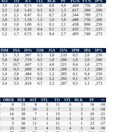
AST
TO
A/T
STL
BLK
PF
FG%
FT%
3P%
2,0
2,8
0,73
0,0
0,8
4,0
,409
,750
,250
2,5
1,8
1,43
0,5
0,5
1,5
,617
,588
,500
1,0
2,1
0,47
0,1
0,7
2,9
,544
,789
,273
2,8
2,5
1,10
1,3
1,0
3,0
,486
,750
,200
1,0
1,0
1,00
0,1
0,1
2,1
,438
,900
,250
0,3
1,4
0,20
0,4
0,1
3,1
,432
,731
,125
1,2
1,7
0,72
0,3
0,4
2,7
,495
,748
,273
INM
INA
IN%
JSM
JSA
JS%
3PM
3PA
3P%
3,5
5,3
,667
0,5
3,8
,133
0,5
2,0
,250
5,8
8,0
,719
0,5
1,8
,286
1,0
2,0
,500
7,1
10,7
,667
1,3
4,0
,321
0,4
1,6
,273
3,8
6,3
,600
0,5
1,8
,286
0,3
1,3
,200
1,4
2,8
,484
0,5
1,2
,385
0,1
0,4
,250
2,2
3,8
,571
0,6
2,2
,292
0,1
0,7
,125
3,4
5,5
,624
0,7
2,3
,287
0,3
1,1
,273
S
OREB
REB
AST
STL
TO
STL
BLK
PF
+/-
0
8
33
8
0
11
0
3
16
-18
2
16
32
10
2
7
2
2
6
-58
7
16
58
7
1
15
1
5
20
-21
3
9
36
11
5
10
5
4
12
-73
2
5
36
11
1
11
1
1
23
-57
4
23
60
3
4
15
4
1
34
-36