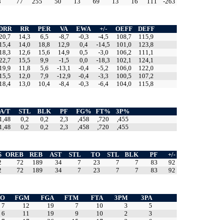
8
77
255
50
13
69
13
16
111
-263
DRR
RR
PER
VA
EWA
+/-
OEFF
DEFF
20,7
14,3
6,5
-8,7
-0,3
-4,5
108,7
115,9
15,4
14,0
18,8
12,9
0,4
-14,5
101,0
123,8
18,3
12,6
15,6
14,9
0,5
-3,0
106,2
111,1
22,7
15,5
9,9
-1,5
0,0
-18,3
102,1
124,1
19,9
11,8
5,6
-13,1
-0,4
-5,2
106,0
122,0
15,5
12,0
7,9
-12,9
-0,4
-3,3
100,5
107,2
18,4
13,0
10,4
-8,4
-0,3
-6,4
104,0
115,8
A/T
STL
BLK
PF
FG%
FT%
3P%
1,48
0,2
0,2
2,3
,458
,720
,455
1,48
0,2
0,2
2,3
,458
,720
,455
S
OREB
REB
AST
STL
TO
STL
BLK
PF
+/-
2
72
189
34
7
23
7
7
83
92
2
72
189
34
7
23
7
7
83
92
TO
FGM
FGA
FTM
FTA
3PM
3PA
7
12
19
7
10
3
5
6
11
19
9
10
2
3