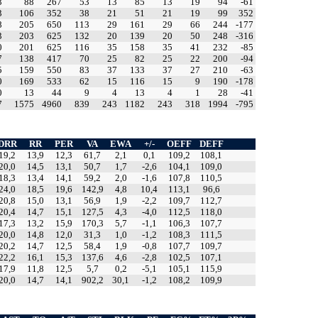
3
88
267
53
13
85
13
19
94
-61
3
106
352
38
21
51
21
19
99
352
8
205
650
113
29
161
29
66
244
-177
3
203
625
132
20
139
20
50
248
-316
0
201
625
116
35
158
35
41
232
-85
7
138
417
70
25
82
25
22
200
-94
5
159
550
83
37
133
37
27
210
-63
0
169
533
62
15
116
15
9
190
-178
0
13
44
9
4
13
4
1
28
-41
7
1575
4960
839
243
1182
243
318
1994
-795
DRR
RR
PER
VA
EWA
+/-
OEFF
DEFF
19,2
13,9
12,3
61,7
2,1
0,1
109,2
108,1
20,0
14,5
13,1
50,7
1,7
-2,6
104,1
109,0
18,3
13,4
14,1
59,2
2,0
-1,6
107,8
110,5
24,0
18,5
19,6
142,9
4,8
10,4
113,1
96,6
20,8
15,0
13,1
56,9
1,9
-2,2
109,7
112,7
20,4
14,7
15,1
127,5
4,3
-4,0
112,5
118,0
17,3
13,2
15,9
170,3
5,7
-1,1
106,3
107,7
20,0
14,8
12,0
31,3
1,0
-1,2
108,3
111,5
20,2
14,7
12,5
58,4
1,9
-0,8
107,7
109,7
22,2
16,1
15,3
137,6
4,6
-2,8
102,5
107,1
17,9
11,8
12,5
5,7
0,2
-5,1
105,1
115,9
20,0
14,7
14,1
902,2
30,1
-1,2
108,2
109,9