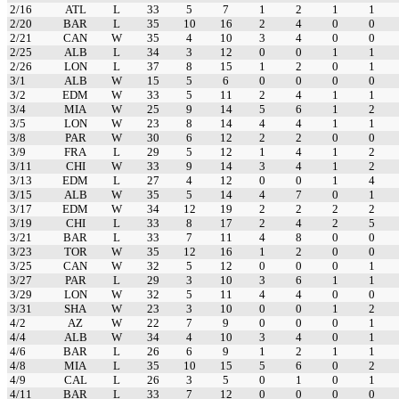
2/16
ATL
L
33
5
7
1
2
1
1
2/20
BAR
L
35
10
16
2
4
0
0
2/21
CAN
W
35
4
10
3
4
0
0
2/25
ALB
L
34
3
12
0
0
1
1
2/26
LON
L
37
8
15
1
2
0
1
3/1
ALB
W
15
5
6
0
0
0
0
3/2
EDM
W
33
5
11
2
4
1
1
3/4
MIA
W
25
9
14
5
6
1
2
3/5
LON
W
23
8
14
4
4
1
1
3/8
PAR
W
30
6
12
2
2
0
0
3/9
FRA
L
29
5
12
1
4
1
2
3/11
CHI
W
33
9
14
3
4
1
2
3/13
EDM
L
27
4
12
0
0
1
4
3/15
ALB
W
35
5
14
4
7
0
1
3/17
EDM
W
34
12
19
2
2
2
2
3/19
CHI
L
33
8
17
2
4
2
5
3/21
BAR
L
33
7
11
4
8
0
0
3/23
TOR
W
35
12
16
1
2
0
0
3/25
CAN
W
32
5
12
0
0
0
1
3/27
PAR
L
29
3
10
3
6
1
1
3/29
LON
W
32
5
11
4
4
0
0
3/31
SHA
W
23
3
10
0
0
1
2
4/2
AZ
W
22
7
9
0
0
0
1
4/4
ALB
W
34
4
10
3
4
0
1
4/6
BAR
L
26
6
9
1
2
1
1
4/8
MIA
L
35
10
15
5
6
0
2
4/9
CAL
L
26
3
5
0
1
0
1
4/11
BAR
L
33
7
12
0
0
0
0