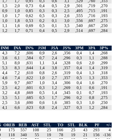
1,7
1,7
0,95
0,3
0,6
3,1
,529
,760
,353
1,5
2,0
0,73
0,4
0,5
2,9
,501
,719
,270
0,9
1,0
0,85
0,3
0,3
2,5
,495
,715
,191
1,0
1,7
0,62
0,5
0,3
2,6
,555
,716
,193
1,0
1,8
0,53
0,2
0,1
3,0
,556
,697
,275
1,1
1,6
0,69
0,5
0,1
3,5
,540
,667
,250
1,2
1,7
0,71
0,4
0,5
2,9
,514
,697
,284
INM
INA
IN%
JSM
JSA
JS%
3PM
3PA
3P%
4,3
7,2
,606
0,9
2,6
,356
0,4
1,4
,268
3,6
6,1
,584
0,7
2,4
,296
0,3
1,1
,288
5,1
8,0
,631
1,1
3,4
,328
0,6
2,0
,299
5,3
8,3
,644
1,4
3,8
,357
0,4
1,4
,319
4,4
7,2
,610
0,8
2,6
,319
0,4
1,3
,318
4,6
7,4
,622
1,0
2,7
,357
0,5
1,3
,353
5,9
9,7
,607
1,0
3,4
,306
0,4
1,6
,270
2,5
4,2
,601
0,3
1,2
,269
0,1
0,6
,191
3,2
4,8
,669
0,5
1,4
,345
0,1
0,7
,193
3,5
5,1
,685
0,5
1,7
,296
0,2
0,8
,275
2,5
3,6
,690
0,6
1,6
,385
0,3
1,0
,250
4,1
6,6
,623
0,8
2,4
,327
0,3
1,2
,284
S
OREB
REB
AST
STL
TO
STL
BLK
PF
+/-
9
175
557
108
25
166
25
43
293
4
9
118
340
55
19
78
19
21
156
-136