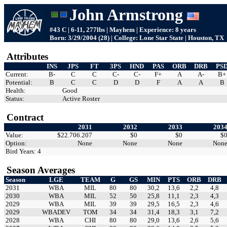
John Armstrong
#43 C | 6-11, 277lbs | Mayhem | Experience: 8 years
Born: 3/29/2004 (28) | College: Lone Star State | Houston, TX
Attributes
INS
JPS
FT
3PS
HND
PAS
ORB
DRB
PS
Current:
B-
C
C
C-
C-
F+
A
A-
B+
Potential:
B
C
C
D
D
F
A
A
B
Health:
Good
Status:
Active Roster
Contract
2031
2032
2033
203
Value:
$22.706.207
$0
$0
$
Option:
None
None
None
Non
Bird Years: 4
Season Averages
Season
LGE
TEAM
G
GS
MIN
PTS
ORB
DRB
2031
WBA
MIL
80
80
30,2
13,6
2,2
4,8
2030
WBA
MIL
52
50
25,8
11,1
2,3
4,3
2029
WBA
MIL
39
39
29,5
16,5
2,3
4,6
2029
WBADEV
TOM
34
34
31,4
18,3
3,1
7,2
2028
WBA
CHI
80
80
29,0
13,6
2,6
5,6