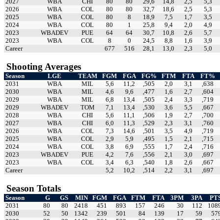
2027
WBA
CHI
80
80
29,6
14,8
2,5
5,3
2026
WBA
COL
80
80
32,7
18,6
2,5
5,3
2025
WBA
COL
80
8
18,9
7,5
1,7
3,5
2024
WBA
COL
80
1
25,8
9,4
2,0
4,9
2023
WBADEV
PUE
64
64
30,7
10,8
2,6
5,7
2023
WBA
COL
8
0
24,5
8,8
1,6
3,9
Career
677
516
28,1
13,0
2,3
5,0
Shooting Averages
Season
LGE
TEAM
FGM
FGA
FG%
FTM
FTA
FT%
2031
WBA
MIL
5,6
11,2
,505
2,0
3,1
,638
2030
WBA
MIL
4,6
9,6
,477
1,6
2,7
,604
2029
WBA
MIL
6,8
13,4
,505
2,4
3,3
,719
2029
WBADEV
TOM
7,1
13,4
,530
3,6
5,5
,667
2028
WBA
CHI
5,6
11,1
,506
1,9
2,7
,700
2027
WBA
CHI
6,0
11,3
,529
2,3
3,1
,760
2026
WBA
COL
7,3
14,6
,501
3,5
4,9
,719
2025
WBA
COL
2,9
5,9
,495
1,5
2,1
,715
2024
WBA
COL
3,8
6,9
,555
1,7
2,4
,716
2023
WBADEV
PUE
4,2
7,6
,556
2,1
3,0
,697
2023
WBA
COL
3,4
6,3
,540
1,8
2,6
,667
Career
5,2
10,2
,514
2,2
3,1
,697
Season Totals
Season
G
GS
MIN
FGM
FGA
FTM
FTA
3PM
3PA
PT
2031
80
80
2418
451
893
157
246
30
112
108
2030
52
50
1342
239
501
84
139
17
59
57