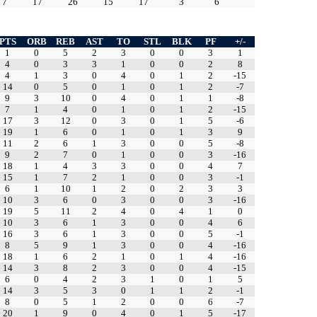
7
17
26
15
17
3
6
PTS
ORB
REB
AST
TO
STL
BLK
PF
+/-
1
0
5
2
3
0
0
3
1
4
0
3
3
1
0
0
2
8
4
1
3
0
4
0
1
2
-15
14
0
5
0
1
0
1
2
-7
9
3
10
0
4
0
1
1
-8
7
1
4
0
1
0
1
2
-15
17
3
12
0
3
0
1
5
-6
19
1
6
0
1
0
1
3
9
11
2
6
1
3
0
0
5
-8
9
2
7
0
1
0
0
3
-16
18
1
4
3
3
0
0
4
7
15
1
7
2
1
0
0
3
-1
6
1
10
1
2
0
2
3
3
10
3
6
0
3
0
0
3
-16
19
5
11
2
4
0
4
1
0
10
3
6
1
3
0
0
4
6
16
3
6
1
3
0
0
5
-1
8
5
9
1
3
0
0
4
-16
18
1
6
2
1
0
1
4
-16
14
3
8
2
3
0
0
4
-15
6
0
4
2
3
1
0
1
5
14
3
5
3
0
1
1
2
-1
8
0
5
1
2
0
0
6
-7
20
1
9
0
4
0
1
5
-17