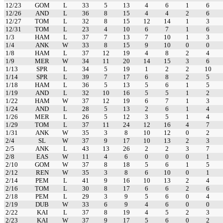
12/23
GOM
L
33
5
13
4
6
1
6
12/26
AND
L
36
8
15
4
4
2
6
12/27
TOM
L
32
8
15
12
14
1
3
12/31
TOM
L
23
4
10
6
7
1
6
1/3
HAM
L
37
7
13
7
10
1
3
1/4
ANK
W
33
8
15
9
10
0
0
1/8
HAM
L
37
12
19
4
8
2
4
1/9
MER
W
34
11
20
14
15
3
6
1/13
SPR
L
34
5
19
1
2
2
10
1/14
SPR
L
39
7
17
6
8
2
5
1/18
HAM
L
36
5
13
5
6
1
5
1/19
AND
L
32
10
16
5
5
1
2
1/22
HAM
W
37
12
19
6
7
1
3
1/24
AND
L
28
5
13
2
6
1
4
1/26
MER
L
26
5
12
3
5
1
4
1/29
TOM
L
37
11
24
12
16
4
7
1/31
ANK
W
35
3
8
10
12
0
2
2/4
SL
W
37
9
17
10
13
2
3
2/5
ANK
L
43
13
26
2
2
3
7
2/8
EAS
W
11
4
6
0
0
0
1
2/10
GOM
W
37
8
18
5
6
1
5
2/12
REN
W
35
3
8
6
10
0
1
2/14
PEM
L
41
9
16
10
13
2
4
2/16
TOM
L
30
8
17
6
6
2
6
2/18
PEM
L
29
3
9
5
6
0
4
2/19
DUB
W
33
6
9
4
6
0
0
2/22
KAI
L
37
8
19
4
5
2
3
2/23
KAI
W
37
9
17
5
6
0
2