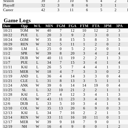
Season
39
3
10
6
4
2
Playoff
32
3
8
6
3
1
Career
42
3
11
6
5
2
Game Logs
Date
Opp
W/L
MIN
FGM
FGA
FTM
FTA
3PM
3PA
10/21
TOM
W
40
7
12
10
12
2
3
10/22
PUE
L
20
3
9
2
3
0
1
10/24
GOM
W
35
8
15
5
8
3
5
10/29
REN
W
32
5
11
1
2
0
2
10/30
LM
L
25
0
5
2
2
0
1
11/2
SPR
W
39
8
20
3
4
2
4
11/4
DUB
W
40
11
19
2
2
1
3
11/7
PUE
L
34
7
15
3
4
1
4
11/11
KAI
L
26
5
7
4
4
1
1
11/15
MER
W
18
4
7
3
3
0
2
11/19
AND
L
36
4
14
3
3
0
4
11/21
CLE
L
31
8
13
3
5
1
1
11/24
ANK
W
39
6
14
14
19
0
4
11/25
SL
L
32
10
21
2
2
1
1
11/28
KAI
L
27
4
12
3
4
1
3
12/2
COL
W
43
11
23
3
4
3
6
12/6
DUB
L
33
5
10
3
4
1
3
12/10
COL
W
35
13
20
6
9
0
3
12/13
KAI
L
34
7
16
2
2
1
5
12/14
REN
W
33
11
16
10
11
0
1
12/17
MER
W
39
9
18
7
9
0
1
12/19
NH
W
16
4
9
0
0
1
2