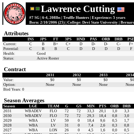
Lawrence Cutting
#7 SG | 6-4, 208lbs | Truffle Hunters | Experience: 5 years
Born: 2/10/2006 (25) | College: Devi State University | Berna
Attributes
INS
JPS
FT
3PS
HND
PAS
ORB
DRB
PS
Current:
C
B
B+
C+
D
D-
D-
C-
F+
Potential:
C
B
B
C
D
D
D
D
F
Health:
Good
Status:
Active Roster
Contract
2031
2032
2033
203
Value:
$0
$0
$0
$
Option:
None
None
None
Non
Bird Years: 0
Season Averages
Season
LGE
TEAM
G
GS
MIN
PTS
ORB
DRB
2031
WBADEV
FLO
72
72
33,3
20,1
1,0
3,3
2030
WBADEV
FLO
72
72
29,3
18,4
0,8
3,0
2029
WBA
LV
59
0
18,4
9,6
0,5
1,7
2028
WBA
LV
31
0
7,4
2,6
0,3
0,8
2027
WBA
LON
26
0
4,5
1,6
0,0
0,5