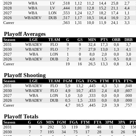
2029
WBA
LV
,518
1,12
11,2
14,4
25,8
2,7
2028
WBA
LV
,444
1,01
12,8
15,2
21,1
4,4
2027
WBA
LON
,553
1,24
12,7
18,2
17,4
1,1
2026
WBADEV
DUB
,517
1,17
10,5
16,4
16,9
2,3
Career
,563
1,31
10,0
11,9
24,1
3,3
Playoff Averages
Season
LGE
TEAM
G
GS
MIN
PTS
ORB
DRB
2031
WBADEV
FLO
9
9
32,4
17,3
0,6
3,7
2030
WBADEV
FLO
7
7
27,9
13,0
1,3
4,1
2027
WBA
LON
1
0
8,0
2,0
0,0
3,0
2026
WBADEV
DUB
2
0
4,0
1,5
0,5
0,0
Career
19
16
26,5
13,3
0,8
3,4
Playoff Shooting
Season
LGE
TEAM
FGM
FGA
FG%
FTM
FTA
FT%
2031
WBADEV
FLO
5,9
13,2
,445
4,3
5,1
,848
2030
WBADEV
FLO
4,9
10,7
,453
2,4
4,0
,607
2027
WBA
LON
1,0
3,0
,333
0,0
0,0
.000
2026
WBADEV
DUB
0,5
1,5
,333
0,0
0,0
.000
Career
4,7
10,5
,445
2,9
3,9
,757
Playoff Totals
Season
G
GS
MIN
FGM
FGA
FTM
FTA
3PM
3PA
PT
2031
9
9
292
53
119
39
46
11
32
15
2030
7
7
195
34
75
17
28
6
26
9