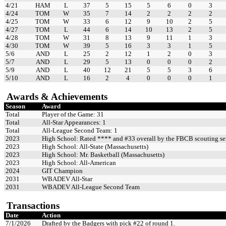
4/21
HAM
L
37
5
15
5
6
0
3
4/24
TOM
W
35
7
14
2
2
2
2
4/25
TOM
W
33
6
12
9
10
2
5
4/27
TOM
L
44
6
14
10
13
2
5
4/28
TOM
W
31
8
13
9
11
1
3
4/30
TOM
W
39
5
16
3
3
1
5
5/6
AND
L
25
2
12
1
2
0
3
5/7
AND
L
29
5
13
0
0
0
2
5/9
AND
L
40
12
21
5
5
3
6
5/10
AND
L
16
2
4
0
0
0
1
Awards & Achievements
Season
Award
Total
Player of the Game: 31
Total
All-Star Appearances: 1
Total
All-League Second Team: 1
2023
High School: Rated **** and #33 overall by the FBCB scouting se
2023
High School: All-State (Massachusetts)
2023
High School: Mr. Basketball (Massachusetts)
2023
High School: All-American
2024
GIT Champion
2031
WBADEV All-Star
2031
WBADEV All-League Second Team
Transactions
Date
Action
7/1/2026
Drafted by the Badgers with pick #22 of round 1.