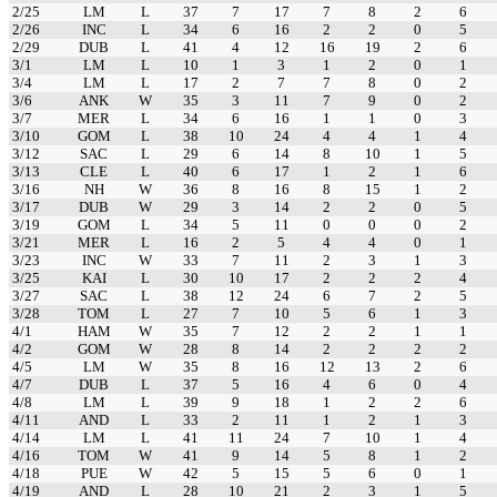
2/25
LM
L
37
7
17
7
8
2
6
2/26
INC
L
34
6
16
2
2
0
5
2/29
DUB
L
41
4
12
16
19
2
6
3/1
LM
L
10
1
3
1
2
0
1
3/4
LM
L
17
2
7
7
8
0
2
3/6
ANK
W
35
3
11
7
9
0
2
3/7
MER
L
34
6
16
1
1
0
3
3/10
GOM
L
38
10
24
4
4
1
4
3/12
SAC
L
29
6
14
8
10
1
5
3/13
CLE
L
40
6
17
1
2
1
6
3/16
NH
W
36
8
16
8
15
1
2
3/17
DUB
W
29
3
14
2
2
0
5
3/19
GOM
L
34
5
11
0
0
0
2
3/21
MER
L
16
2
5
4
4
0
1
3/23
INC
W
33
7
11
2
3
1
3
3/25
KAI
L
30
10
17
2
2
2
4
3/27
SAC
L
38
12
24
6
7
2
5
3/28
TOM
L
27
7
10
5
6
1
3
4/1
HAM
W
35
7
12
2
2
1
1
4/2
GOM
W
28
8
14
2
2
2
2
4/5
LM
W
35
8
16
12
13
2
6
4/7
DUB
L
37
5
16
4
6
0
4
4/8
LM
L
39
9
18
1
2
2
6
4/11
AND
L
33
2
11
1
2
1
3
4/14
LM
L
41
11
24
7
10
1
4
4/16
TOM
W
41
9
14
5
8
1
2
4/18
PUE
W
42
5
15
5
6
0
1
4/19
AND
L
28
10
21
2
3
1
5