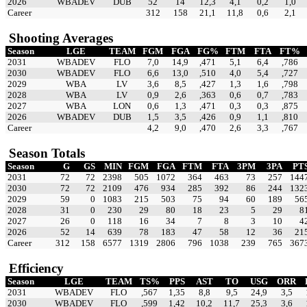
2026
WBADEV
DUB
52
14
12,3
4,1
0,2
1,0
Career
312
158
21,1
11,8
0,6
2,1
Shooting Averages
Season
LGE
TEAM
FGM
FGA
FG%
FTM
FTA
FT%
2031
WBADEV
FLO
7,0
14,9
,471
5,1
6,4
,786
2030
WBADEV
FLO
6,6
13,0
,510
4,0
5,4
,727
2029
WBA
LV
3,6
8,5
,427
1,3
1,6
,798
2028
WBA
LV
0,9
2,6
,363
0,6
0,7
,783
2027
WBA
LON
0,6
1,3
,471
0,3
0,3
,875
2026
WBADEV
DUB
1,5
3,5
,426
0,9
1,1
,810
Career
4,2
9,0
,470
2,6
3,3
,767
Season Totals
Season
G
GS
MIN
FGM
FGA
FTM
FTA
3PM
3PA
PT
2031
72
72
2398
505
1072
364
463
73
257
144
2030
72
72
2109
476
934
285
392
86
244
132
2029
59
0
1083
215
503
75
94
60
189
56
2028
31
0
230
29
80
18
23
5
29
8
2027
26
0
118
16
34
7
8
3
10
4
2026
52
14
639
78
183
47
58
12
36
21
Career
312
158
6577
1319
2806
796
1038
239
765
367
Efficiency
Season
LGE
TEAM
TS%
PPS
AST
TO
USG
ORR
2031
WBADEV
FLO
,567
1,35
8,8
9,5
24,9
3,5
2030
WBADEV
FLO
,599
1,42
10,2
11,7
25,3
3,6