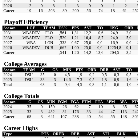
2027
1
0
8
1
3
0
0
0
1
2026
2
0
8
1
3
0
0
1
2
Career
19
16
503
89
200
56
74
18
61
25
Playoff Efficiency
Season
LGE
TEAM
TS%
PPS
AST
TO
USG
ORR
2031
WBADEV
FLO
,561
1,31
12,2
10,6
24,9
2,0
2030
WBADEV
FLO
,529
1,21
16,4
18,7
24,0
5,9
2027
WBA
LON
,333
0,67
25,0
0,0
16,9
0,0
2026
WBADEV
DUB
,667
1,00
25,0
0,0
12254,8
9,1
Career
,541
1,26
14,2
13,6
204,5
3,5
College Averages
Season
TEAM
G
GS
MIN
PTS
ORB
DRB
AST
TO
2024
DSU
35
0
4,5
1,9
0,2
0,5
0,3
0,5
2025
DSU
33
3
14,6
7,3
0,5
1,8
0,9
1,6
Total
68
3
9,4
4,5
0,3
1,1
0,6
1,0
College Totals
Season
G
GS
MIN
FGM
FGA
FTM
FTA
3PM
3PA
PT
2024
35
0
159
26
62
7
10
8
35
6
2025
33
3
482
81
176
33
44
47
113
24
Career
68
3
641
107
238
40
54
55
148
30
Career Highs
Type
PTS
OREB
REB
AST
STL
BLK