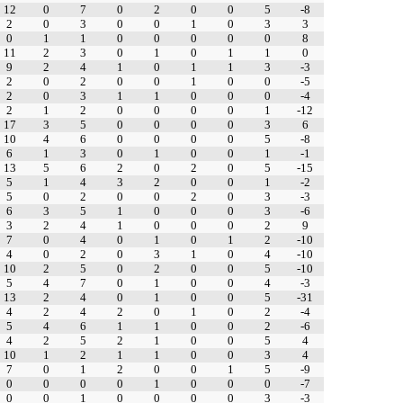
12
0
7
0
2
0
0
5
-8
2
0
3
0
0
1
0
3
3
0
1
1
0
0
0
0
0
8
11
2
3
0
1
0
1
1
0
9
2
4
1
0
1
1
3
-3
2
0
2
0
0
1
0
0
-5
2
0
3
1
1
0
0
0
-4
2
1
2
0
0
0
0
1
-12
17
3
5
0
0
0
0
3
6
10
4
6
0
0
0
0
5
-8
6
1
3
0
1
0
0
1
-1
13
5
6
2
0
2
0
5
-15
5
1
4
3
2
0
0
1
-2
5
0
2
0
0
2
0
3
-3
6
3
5
1
0
0
0
3
-6
3
2
4
1
0
0
0
2
9
7
0
4
0
1
0
1
2
-10
4
0
2
0
3
1
0
4
-10
10
2
5
0
2
0
0
5
-10
5
4
7
0
1
0
0
4
-3
13
2
4
0
1
0
0
5
-31
4
2
4
2
0
1
0
2
-4
5
4
6
1
1
0
0
2
-6
4
2
5
2
1
0
0
5
4
10
1
2
1
1
0
0
3
4
7
0
1
2
0
0
1
5
-9
0
0
0
0
1
0
0
0
-7
0
0
1
0
0
0
0
3
-3