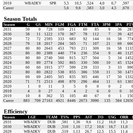
2019
WBADEV
SPR
5,5
10,5
,524
4,0
6,7
,597
Career
5,6
9,6
,583
3,0
4,5
,670
Season Totals
Season
G
GS
MIN
FGM
FGA
FTM
FTA
3PM
3PA
PT
2031
59
0
728
109
211
60
85
9
36
28
2030
58
11
1222
170
367
78
112
7
39
42
2029
72
72
2595
333
683
92
144
16
58
77
2028
79
18
2017
284
565
71
107
21
69
66
2027
80
80
2643
453
793
211
309
16
58
113
2026
80
80
2389
440
774
236
354
9
46
112
2025
80
80
2740
560
915
327
504
5
34
145
2024
80
80
2774
592
865
330
500
10
45
152
2023
60
60
1915
377
599
239
333
3
33
99
2022
80
80
2822
538
855
386
559
11
50
147
2021
69
69
2405
505
835
305
446
17
50
133
2020
71
71
2513
498
870
296
464
11
63
130
2020
1
0
11
3
5
0
0
0
2
2019
4
0
27
4
4
2
6
0
0
1
2019
10
8
362
55
105
40
67
0
1
15
Career
883
709
27163
4921
8446
2673
3990
135
584
1265
Efficiency
Season
LGE
TEAM
TS%
PPS
AST
TO
USG
ORR
2031
WBADEV
DUB
,581
1,36
9,6
11,2
16,0
11,3
2030
WBADEV
DUB
,510
1,16
17,2
10,6
16,7
11,0
2029
WBADEV
DUB
,519
1,13
26,7
12,5
15,5
11,4