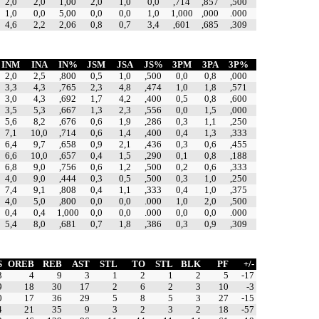
2,0
2,0
1,00
2,0
1,0
0,0
,714
,857
,500
1,0
0,0
5,00
0,0
0,0
1,0
1,000
,000
.000
4,6
2,2
2,06
0,8
0,7
3,4
,601
,685
,309
INM
INA
IN%
JSM
JSA
JS%
3PM
3PA
3P%
2,0
2,5
,800
0,5
1,0
,500
0,0
0,8
,000
3,3
4,3
,765
2,3
4,8
,474
1,0
1,8
,571
3,0
4,3
,692
1,7
4,2
,400
0,5
0,8
,600
3,5
5,3
,667
1,3
2,3
,556
0,0
1,5
,000
5,6
8,2
,676
0,6
1,9
,286
0,3
1,1
,250
7,1
10,0
,714
0,6
1,4
,400
0,4
1,3
,333
6,4
9,7
,658
0,9
2,1
,436
0,3
0,6
,455
6,6
10,0
,657
0,4
1,5
,290
0,1
0,8
,188
6,8
9,0
,756
0,6
1,2
,500
0,2
0,6
,333
4,0
9,0
,444
0,3
0,5
,500
0,3
1,0
,250
7,4
9,1
,808
0,4
1,1
,333
0,4
1,0
,375
4,0
5,0
,800
0,0
0,0
.000
1,0
2,0
,500
0,4
0,4
1,000
0,0
0,0
.000
0,0
0,0
.000
5,4
8,0
,681
0,7
1,8
,386
0,3
0,9
,309
S
OREB
REB
AST
STL
TO
STL
BLK
PF
+/-
3
4
9
3
1
2
1
2
5
-17
9
18
30
17
2
6
2
3
10
-3
0
17
36
29
5
8
5
3
27
-15
4
21
35
9
3
2
3
2
18
-57