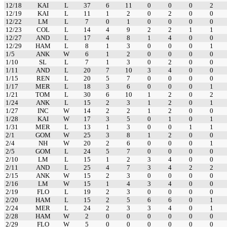
12/18
KAI
L
37
6
11
0
0
0
2
12/19
KAI
L
11
1
2
0
2
0
0
12/22
LM
L
7
0
1
0
0
0
0
12/23
COL
L
14
4
9
2
2
1
1
12/27
AND
L
17
4
8
1
4
0
0
12/29
HAM
L
8
1
3
0
0
0
1
1/5
ANK
W
6
1
2
0
0
0
0
1/10
SL
L
7
1
3
0
2
0
0
1/11
AND
L
20
7
10
3
4
0
0
1/15
REN
L
20
5
7
0
0
0
0
1/17
MER
L
18
3
6
0
0
0
1
1/21
TOM
L
30
6
10
1
2
0
2
1/24
ANK
L
15
2
3
1
2
0
1
1/27
INC
W
14
2
2
1
2
0
0
1/28
KAI
W
17
3
5
0
1
0
1
1/31
MER
L
13
1
3
0
0
1
1
2/1
GOM
W
25
3
8
1
2
0
0
2/4
NH
W
20
2
6
0
0
0
1
2/5
GOM
L
24
5
7
0
0
0
0
2/10
LM
L
15
1
2
3
4
0
0
2/11
AND
L
25
4
7
3
4
2
2
2/15
ANK
W
15
2
3
0
0
0
0
2/16
LM
W
15
1
4
3
4
0
0
2/19
FLO
L
19
2
3
0
0
0
0
2/20
HAM
L
15
2
5
6
6
0
1
2/24
MER
L
24
2
3
3
4
0
1
2/28
HAM
W
2
0
0
0
0
0
0
2/29
FLO
W
5
0
0
0
0
0
0