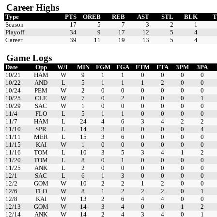
Career Highs
Type
PTS
OREB
REB
AST
STL
BLK
Season
17
5
7
3
2
1
Playoff
34
9
17
12
5
4
Career
39
11
19
13
5
4
Game Logs
Date
Opp
W/L
MIN
FGM
FGA
FTM
FTA
3PM
3PA
10/21
HAM
W
9
1
1
0
0
0
0
10/22
AND
L
5
1
1
1
2
0
0
10/24
PEM
W
2
0
0
0
0
0
0
10/25
CLE
W
7
0
2
0
0
0
1
10/29
SAC
W
1
0
0
0
0
0
0
11/4
FLO
L
5
1
1
0
0
0
0
11/7
HAM
L
24
4
6
3
4
2
2
11/10
SPR
L
14
3
8
0
0
0
4
11/11
MER
L
15
3
6
0
0
0
0
11/15
KAI
W
1
0
0
0
0
0
0
11/16
TOM
L
10
3
5
3
4
1
2
11/20
TOM
L
8
0
1
0
0
0
0
11/25
ANK
L
2
0
0
0
0
0
0
12/1
SAC
L
6
1
3
0
0
0
0
12/2
GOM
W
10
2
2
1
2
0
0
12/6
FLO
W
8
1
2
2
2
0
1
12/8
KAI
W
13
2
6
4
4
0
0
12/13
GOM
W
14
3
4
0
0
1
2
12/14
ANK
W
14
2
4
3
4
0
1