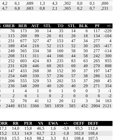
4,2
6,1
,689
1,3
4,3
,302
0,0
0,1
,000
4,7
6,8
,683
0,8
2,1
,365
0,2
0,7
,231
S
OREB
REB
AST
STL
TO
STL
BLK
PF
+/-
7
76
173
30
14
35
14
6
117
-229
5
115
269
99
26
61
26
18
134
-104
4
251
677
327
47
153
47
34
277
4
0
189
454
216
52
113
52
30
265
-417
3
249
565
334
58
160
58
50
277
-114
5
208
511
311
44
166
44
58
242
300
2
252
603
424
83
235
83
63
265
955
4
231
628
446
69
203
69
49
270
898
6
147
433
268
30
152
30
37
197
147
3
254
649
330
57
236
57
38
286
122
2
206
555
329
53
202
53
37
260
45
3
236
548
209
40
120
40
29
271
354
6
1
4
1
0
1
0
0
3
-1
0
2
6
1
0
2
0
0
6
-2
0
32
76
41
12
20
12
3
34
163
0
2449
6151
3366
585
1859
585
452
2904
2121
DRR
RR
PER
VA
EWA
+/-
OEFF
DEFF
17,1
14,0
15,8
46,5
1,6
-3,9
95,5
112,4
15,2
13,1
14,9
62,7
2,1
-1,8
102,9
108,4
19,6
15,5
14,0
98,2
3,3
0,1
108,4
107,5