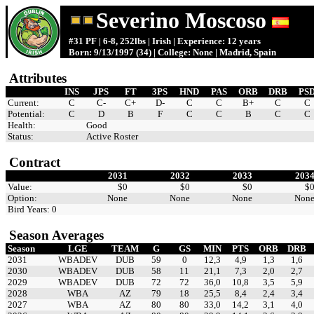
Severino Moscoso
#31 PF | 6-8, 252lbs | Irish | Experience: 12 years
Born: 9/13/1997 (34) | College: None | Madrid, Spain
Attributes
INS
JPS
FT
3PS
HND
PAS
ORB
DRB
PS
Current:
C
C-
C+
D-
C
C
B+
C
C
Potential:
C
D
B
F
C
C
B
C
C
Health:
Good
Status:
Active Roster
Contract
2031
2032
2033
203
Value:
$0
$0
$0
$
Option:
None
None
None
Non
Bird Years: 0
Season Averages
Season
LGE
TEAM
G
GS
MIN
PTS
ORB
DRB
2031
WBADEV
DUB
59
0
12,3
4,9
1,3
1,6
2030
WBADEV
DUB
58
11
21,1
7,3
2,0
2,7
2029
WBADEV
DUB
72
72
36,0
10,8
3,5
5,9
2028
WBA
AZ
79
18
25,5
8,4
2,4
3,4
2027
WBA
AZ
80
80
33,0
14,2
3,1
4,0