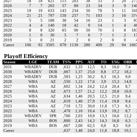
2027
18
18
621
115
203
38
53
5
20
27
2026
7
7
265
57
89
23
34
3
9
14
2025
19
19
633
143
234
50
78
5
11
34
2024
21
21
797
150
257
71
103
3
16
37
2023
5
5
188
38
54
16
23
1
3
9
2022
4
4
140
18
42
9
14
1
4
4
2020
8
8
326
65
90
50
70
3
8
18
2020
1
0
30
5
7
6
7
1
2
1
2019
5
0
21
2
2
0
2
0
0
Career
106
92
3505
679
1130
280
409
29
94
166
Playoff Efficiency
Season
LGE
TEAM
TS%
PPS
AST
TO
USG
ORR
2031
WBADEV
DUB
,632
1,35
12,5
8,3
16,0
7,4
2030
WBADEV
DUB
,667
1,37
25,0
8,8
17,2
18,2
2029
WBADEV
DUB
,593
1,25
30,2
8,3
16,3
9,9
2028
WBA
AZ
,550
1,22
17,6
3,9
15,3
14,9
2027
WBA
AZ
,602
1,34
24,2
12,4
20,4
8,7
2026
WBA
AZ
,673
1,57
21,2
12,2
20,8
10,9
2025
WBA
AZ
,634
1,46
20,5
12,5
21,0
9,4
2024
WBA
AZ
,619
1,46
27,9
11,4
19,8
9,4
2023
WBA
AZ
,719
1,72
30,0
11,8
17,3
9,3
2022
WBA
AZ
,479
1,10
19,4
13,9
19,2
8,7
2020
WBADEV
SPR
,760
2,03
19,9
13,3
16,6
12,2
2020
WBA
BOS
,800
2,43
14,3
14,3
16,8
6,3
2019
WBA
BOS
,667
2,00
62,5
0,0
8,5
0,0
Career
,637
1,48
24,0
11,6
18,9
10,1