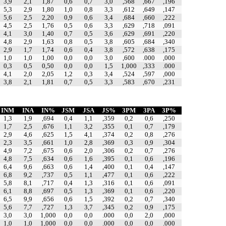
3,9
2,1
1,87
0,6
0,7
3,0
,568
,667
,196
5,3
2,9
1,80
1,0
0,8
3,3
,612
,649
,147
5,6
2,5
2,20
0,9
0,6
3,4
,684
,660
,222
4,5
2,5
1,76
0,5
0,6
3,3
,629
,718
,091
4,1
3,0
1,40
0,7
0,5
3,6
,629
,691
,220
4,8
2,9
1,63
0,8
0,5
3,8
,605
,684
,340
2,9
1,7
1,74
0,6
0,4
3,8
,572
,638
,175
1,0
1,0
1,00
0,0
0,0
3,0
,600
.000
,000
0,3
0,5
0,50
0,0
0,0
1,5
1,000
,333
.000
4,1
2,0
2,05
1,2
0,3
3,4
,524
,597
,000
3,8
2,1
1,81
0,7
0,5
3,3
,583
,670
,231
INM
INA
IN%
JSM
JSA
JS%
3PM
3PA
3P%
1,3
1,9
,694
0,4
1,1
,359
0,2
0,6
,250
1,7
2,5
,676
1,1
3,2
,355
0,1
0,7
,179
2,9
4,6
,625
1,5
4,1
,374
0,2
0,8
,276
2,3
3,5
,661
1,0
2,8
,369
0,3
0,9
,304
4,9
7,2
,675
0,6
2,0
,306
0,2
0,7
,276
4,8
7,5
,634
0,6
1,6
,395
0,1
0,6
,196
6,4
9,6
,663
0,6
1,4
,400
0,1
0,4
,147
6,8
9,2
,737
0,5
1,1
,477
0,1
0,6
,222
5,8
8,1
,717
0,4
1,3
,316
0,1
0,6
,091
6,1
8,8
,697
0,5
1,3
,369
0,1
0,6
,220
6,5
9,9
,656
0,6
1,5
,392
0,2
0,7
,340
5,6
7,7
,727
1,3
3,7
,345
0,2
0,9
,175
3,0
3,0
1,000
0,0
0,0
.000
0,0
2,0
,000
1,0
1,0
1,000
0,0
0,0
.000
0,0
0,0
.000