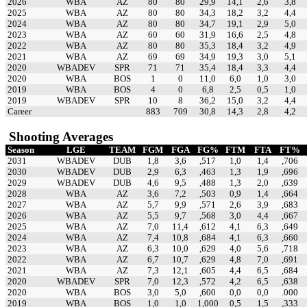
2026
WBA
AZ
80
80
29,9
14,1
2,6
3,8
2025
WBA
AZ
80
80
34,3
18,2
3,2
4,4
2024
WBA
AZ
80
80
34,7
19,1
2,9
5,0
2023
WBA
AZ
60
60
31,9
16,6
2,5
4,8
2022
WBA
AZ
80
80
35,3
18,4
3,2
4,9
2021
WBA
AZ
69
69
34,9
19,3
3,0
5,1
2020
WBADEV
SPR
71
71
35,4
18,4
3,3
4,4
2020
WBA
BOS
1
0
11,0
6,0
1,0
3,0
2019
WBA
BOS
4
0
6,8
2,5
0,5
1,0
2019
WBADEV
SPR
10
8
36,2
15,0
3,2
4,4
Career
883
709
30,8
14,3
2,8
4,2
Shooting Averages
Season
LGE
TEAM
FGM
FGA
FG%
FTM
FTA
FT%
2031
WBADEV
DUB
1,8
3,6
,517
1,0
1,4
,706
2030
WBADEV
DUB
2,9
6,3
,463
1,3
1,9
,696
2029
WBADEV
DUB
4,6
9,5
,488
1,3
2,0
,639
2028
WBA
AZ
3,6
7,2
,503
0,9
1,4
,664
2027
WBA
AZ
5,7
9,9
,571
2,6
3,9
,683
2026
WBA
AZ
5,5
9,7
,568
3,0
4,4
,667
2025
WBA
AZ
7,0
11,4
,612
4,1
6,3
,649
2024
WBA
AZ
7,4
10,8
,684
4,1
6,3
,660
2023
WBA
AZ
6,3
10,0
,629
4,0
5,6
,718
2022
WBA
AZ
6,7
10,7
,629
4,8
7,0
,691
2021
WBA
AZ
7,3
12,1
,605
4,4
6,5
,684
2020
WBADEV
SPR
7,0
12,3
,572
4,2
6,5
,638
2020
WBA
BOS
3,0
5,0
,600
0,0
0,0
.000
2019
WBA
BOS
1,0
1,0
1,000
0,5
1,5
,333