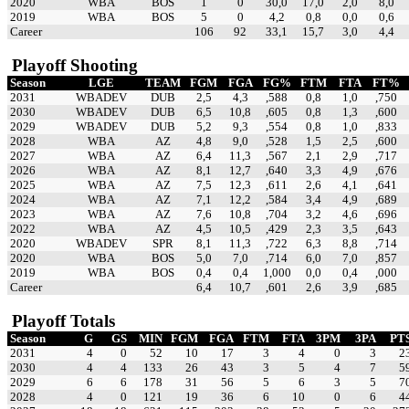
2020
WBA
BOS
1
0
30,0
17,0
2,0
8,0
2019
WBA
BOS
5
0
4,2
0,8
0,0
0,6
Career
106
92
33,1
15,7
3,0
4,4
Playoff Shooting
Season
LGE
TEAM
FGM
FGA
FG%
FTM
FTA
FT%
2031
WBADEV
DUB
2,5
4,3
,588
0,8
1,0
,750
2030
WBADEV
DUB
6,5
10,8
,605
0,8
1,3
,600
2029
WBADEV
DUB
5,2
9,3
,554
0,8
1,0
,833
2028
WBA
AZ
4,8
9,0
,528
1,5
2,5
,600
2027
WBA
AZ
6,4
11,3
,567
2,1
2,9
,717
2026
WBA
AZ
8,1
12,7
,640
3,3
4,9
,676
2025
WBA
AZ
7,5
12,3
,611
2,6
4,1
,641
2024
WBA
AZ
7,1
12,2
,584
3,4
4,9
,689
2023
WBA
AZ
7,6
10,8
,704
3,2
4,6
,696
2022
WBA
AZ
4,5
10,5
,429
2,3
3,5
,643
2020
WBADEV
SPR
8,1
11,3
,722
6,3
8,8
,714
2020
WBA
BOS
5,0
7,0
,714
6,0
7,0
,857
2019
WBA
BOS
0,4
0,4
1,000
0,0
0,4
,000
Career
6,4
10,7
,601
2,6
3,9
,685
Playoff Totals
Season
G
GS
MIN
FGM
FGA
FTM
FTA
3PM
3PA
PT
2031
4
0
52
10
17
3
4
0
3
2
2030
4
4
133
26
43
3
5
4
7
5
2029
6
6
178
31
56
5
6
3
5
7
2028
4
0
121
19
36
6
10
0
6
4