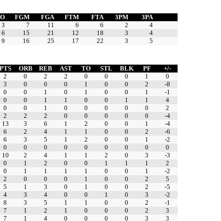
TO
FGM
FGA
FTM
FTA
3PM
3PA
3
7
11
6
6
2
4
6
15
21
12
18
3
4
9
16
25
17
22
3
5
PTS
ORB
REB
AST
TO
STL
BLK
PF
+/-
2
0
2
2
0
0
0
1
0
3
0
0
0
1
0
0
2
-8
0
0
1
0
1
0
0
1
-1
0
0
1
1
0
0
1
1
4
0
0
1
0
0
0
0
0
2
2
2
2
0
0
0
0
0
-4
13
3
6
1
2
0
0
1
-4
6
2
4
1
1
0
0
2
-6
6
3
5
1
2
0
0
1
-2
0
0
0
0
0
0
0
0
0
10
2
4
1
1
2
0
3
-3
0
1
2
0
0
1
1
1
2
0
1
1
1
1
0
0
1
-2
2
0
0
0
1
0
0
2
5
5
1
3
0
1
0
0
2
-5
4
3
4
0
0
1
0
3
-2
8
3
5
1
1
0
0
2
-1
7
1
2
1
0
0
0
2
3
7
1
4
0
0
0
0
3
3