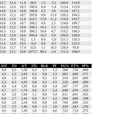
15,7
12,4
11,9
38,9
1,3
-5,3
106,0
114,9
14,3
12,6
16,3
190,6
6,4
-1,4
113,4
115,0
14,9
12,4
16,8
188,8
6,3
3,8
113,6
107,1
13,9
12,2
18,7
295,6
9,9
11,9
120,3
104,2
15,6
12,9
21,6
416,7
13,9
11,2
119,4
103,7
16,6
12,8
18,7
206,2
6,9
2,5
114,0
109,7
15,6
13,2
18,8
308,1
10,3
1,5
112,6
110,2
16,3
13,1
19,9
300,3
10,0
0,7
110,2
108,5
15,8
13,8
24,6
490,4
16,3
5,0
109,6
100,9
21,4
19,0
19,2
1,3
0,0
-1,0
121,1
126,3
15,4
12,0
10,5
-0,4
0,0
-0,5
116,3
125,5
15,6
13,7
17,4
32,0
1,1
16,3
120,4
95,0
15,8
13,1
18,0
2675,7
89,2
2,4
112,4
108,0
AST
TO
A/T
STL
BLK
PF
FG%
FT%
3P%
0,8
0,5
1,50
0,3
0,5
1,3
,588
,750
,000
4,3
1,5
2,83
0,5
0,8
2,5
,605
,600
,571
4,8
1,3
3,63
0,8
0,5
4,5
,554
,833
,600
2,3
0,5
4,50
0,8
0,5
4,5
,528
,600
,000
4,8
2,4
1,95
0,6
0,8
3,4
,567
,717
,250
4,7
2,7
1,74
0,6
0,7
2,4
,640
,676
,333
4,3
2,6
1,64
1,1
0,8
3,4
,611
,641
,455
6,6
2,7
2,44
0,9
0,7
4,2
,584
,689
,188
6,6
2,6
2,54
0,6
0,8
3,8
,704
,696
,333
3,5
2,5
1,40
0,8
1,5
3,8
,429
,643
,250
4,5
3,0
1,50
1,0
0,3
4,0
,722
,714
,375