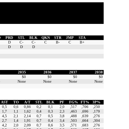
D
PRD
STL
BLK
QKN
STR
JMP
STA
D
C-
C-
C
B-
C
B+
D
D
D
4
2035
2036
2037
2038
0
$0
$0
$0
$0
e
None
None
None
None
AST
TO
A/T
STL
BLK
PF
FG%
FT%
3P%
0,5
0,6
0,86
0,2
0,1
2,0
,517
,706
,250
1,7
1,1
1,62
0,4
0,3
2,3
,463
,696
,179
4,5
2,1
2,14
0,7
0,5
3,8
,488
,639
,276
2,7
1,4
1,91
0,7
0,4
3,4
,503
,664
,304
4,2
2,0
2,09
0,7
0,6
3,5
,571
,683
,276