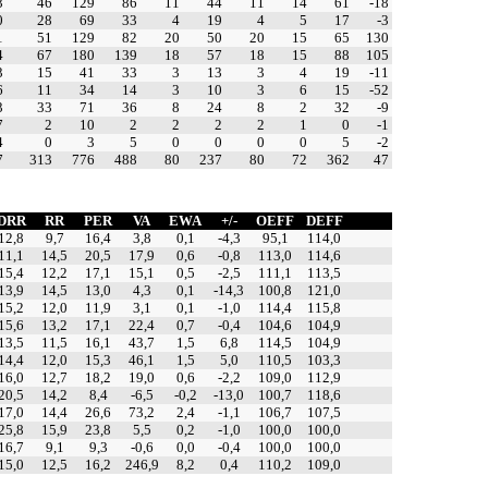
3
46
129
86
11
44
11
14
61
-18
0
28
69
33
4
19
4
5
17
-3
1
51
129
82
20
50
20
15
65
130
4
67
180
139
18
57
18
15
88
105
3
15
41
33
3
13
3
4
19
-11
6
11
34
14
3
10
3
6
15
-52
3
33
71
36
8
24
8
2
32
-9
7
2
10
2
2
2
2
1
0
-1
4
0
3
5
0
0
0
0
5
-2
7
313
776
488
80
237
80
72
362
47
DRR
RR
PER
VA
EWA
+/-
OEFF
DEFF
12,8
9,7
16,4
3,8
0,1
-4,3
95,1
114,0
11,1
14,5
20,5
17,9
0,6
-0,8
113,0
114,6
15,4
12,2
17,1
15,1
0,5
-2,5
111,1
113,5
13,9
14,5
13,0
4,3
0,1
-14,3
100,8
121,0
15,2
12,0
11,9
3,1
0,1
-1,0
114,4
115,8
15,6
13,2
17,1
22,4
0,7
-0,4
104,6
104,9
13,5
11,5
16,1
43,7
1,5
6,8
114,5
104,9
14,4
12,0
15,3
46,1
1,5
5,0
110,5
103,3
16,0
12,7
18,2
19,0
0,6
-2,2
109,0
112,9
20,5
14,2
8,4
-6,5
-0,2
-13,0
100,7
118,6
17,0
14,4
26,6
73,2
2,4
-1,1
106,7
107,5
25,8
15,9
23,8
5,5
0,2
-1,0
100,0
100,0
16,7
9,1
9,3
-0,6
0,0
-0,4
100,0
100,0
15,0
12,5
16,2
246,9
8,2
0,4
110,2
109,0