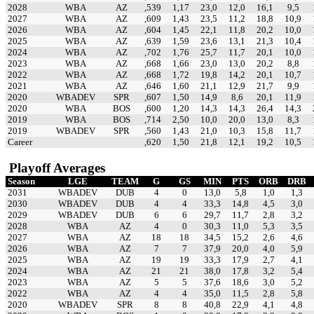
2028
WBA
AZ
,539
1,17
23,0
12,0
16,1
9,5
2027
WBA
AZ
,609
1,43
23,5
11,2
18,8
10,9
2026
WBA
AZ
,604
1,45
22,1
11,8
20,2
10,0
2025
WBA
AZ
,639
1,59
23,6
13,1
21,3
10,4
2024
WBA
AZ
,702
1,76
25,7
11,7
20,1
10,0
2023
WBA
AZ
,668
1,66
23,0
13,0
20,2
8,8
2022
WBA
AZ
,668
1,72
19,8
14,2
20,1
10,7
2021
WBA
AZ
,646
1,60
21,1
12,9
21,7
9,9
2020
WBADEV
SPR
,607
1,50
14,9
8,6
20,1
11,9
2020
WBA
BOS
,600
1,20
14,3
14,3
26,4
14,3
2019
WBA
BOS
,714
2,50
10,0
20,0
13,0
8,3
2019
WBADEV
SPR
,560
1,43
21,0
10,3
15,8
11,7
Career
,620
1,50
21,8
12,1
19,2
10,5
Playoff Averages
Season
LGE
TEAM
G
GS
MIN
PTS
ORB
DRB
2031
WBADEV
DUB
4
0
13,0
5,8
1,0
1,3
2030
WBADEV
DUB
4
4
33,3
14,8
4,5
3,0
2029
WBADEV
DUB
6
6
29,7
11,7
2,8
3,2
2028
WBA
AZ
4
0
30,3
11,0
5,3
3,5
2027
WBA
AZ
18
18
34,5
15,2
2,6
4,6
2026
WBA
AZ
7
7
37,9
20,0
4,0
5,9
2025
WBA
AZ
19
19
33,3
17,9
2,7
4,1
2024
WBA
AZ
21
21
38,0
17,8
3,2
5,4
2023
WBA
AZ
5
5
37,6
18,6
3,0
5,2
2022
WBA
AZ
4
4
35,0
11,5
2,8
5,8
2020
WBADEV
SPR
8
8
40,8
22,9
4,1
4,8